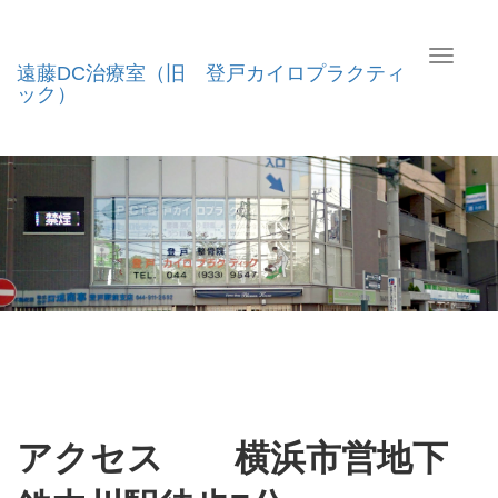
T
遠藤DC治療室（旧 登戸カイロプラクティ
o
ック）
g
g
l
e
n
a
v
i
g
a
t
i
o
n
アクセス 横浜市営地下